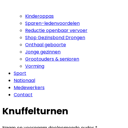
Kinderoppas
Sparen–ledenvoordelen
Reductie openbaar vervoer
Shop Gezinsbond Drongen
Onthaal geboorte
Jonge gezinnen
Grootouders & senioren
Vorming
Sport
Nationaal
Medewerkers
Contact
Knuffelturnen
Naam en voornaam deelnemende ouder
*