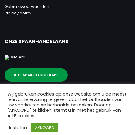
Gebruiksvoorwaarden
Privacy policy
ONZE SPAARHANDELAARS
ALLE SPAARHANDELAARS
Wij gebruiken cookies op onze website om u de meest
relevante ervaring te geven door het onthouden van
uw voorkeuren en herhaalde bezoeken. Door op
"AKKOORD" te klikken, stemt u in met het gebruik van
ALLE cookies.
Instellen
AKKOORD
Copyright 2025 Gezinsbond Drongen