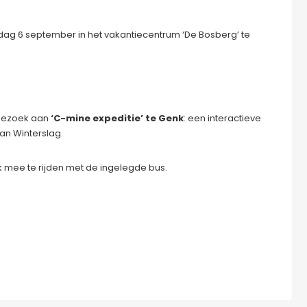
jdag 6 september in het vakantiecentrum ‘De Bosberg’ te
 bezoek aan
‘C-mine expeditie’ te Genk
: een interactieve
van Winterslag.
jk mee te rijden met de ingelegde bus.