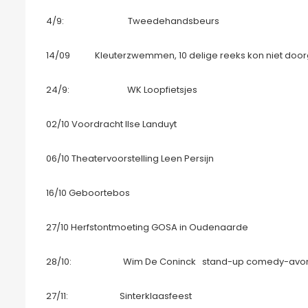
4/9: Tweedehandsbeurs
14/09 Kleuterzwemmen, 10 delige reeks kon niet doo
24/9: WK Loopfietsjes
02/10 Voordracht Ilse Landuyt
06/10 Theatervoorstelling Leen Persijn
16/10 Geboortebos
27/10 Herfstontmoeting GOSA in Oudenaarde
28/10: Wim De Coninck stand-up comedy-avo
27/11: Sinterklaasfeest