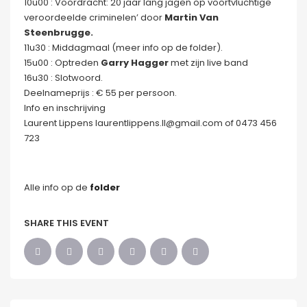
10u00 : Voordracht: 20 jaar lang jagen op voortvluchtige
veroordeelde criminelen’ door
Martin Van
Steenbrugge.
11u30 : Middagmaal (meer info op de folder).
15u00 : Optreden
Garry Hagger
met zijn live band
16u30 : Slotwoord.
Deelnameprijs : € 55 per persoon.
Info en inschrijving
Laurent Lippens laurentlippens.ll@gmail.com of 0473 456
723
Alle info op de
folder
SHARE THIS EVENT